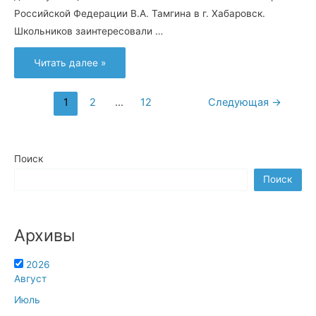
Российской Федерации В.А. Тамгина в г. Хабаровск.
Школьников заинтересовали …
Студент
Читать далее »
АМК
из
Райчихинска
вдохновил
Навигация
1
2
…
12
Следующая
→
школьников
Хабаровска
по
на
карьеру
записям
в
медицине!
Поиск
Поиск
Архивы
2026
Август
Июль