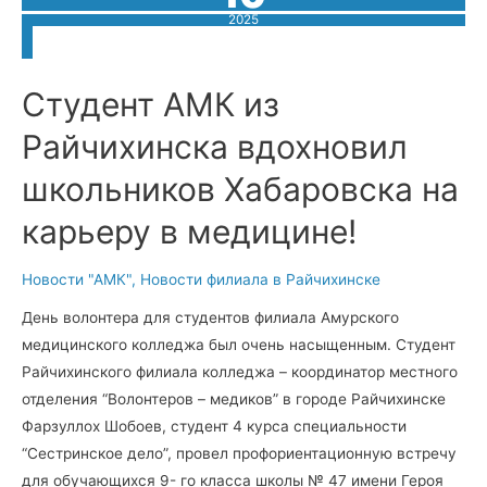
представителями
2025
органов
власти
и
бизнеса
на
Студент АМК из
деловом
завтраке.
Райчихинска вдохновил
школьников Хабаровска на
карьеру в медицине!
Новости "АМК"
,
Новости филиала в Райчихинске
День волонтера для студентов филиала Амурского
медицинского колледжа был очень насыщенным. Студент
Райчихинского филиала колледжа – координатор местного
отделения “Волонтеров – медиков” в городе Райчихинске
Фарзуллох Шобоев, студент 4 курса специальности
“Сестринское дело”, провел профориентационную встречу
для обучающихся 9- го класса школы № 47 имени Героя