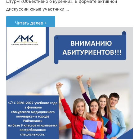
штурм «Объективно о курении». В формате активной
дискуссии юные участники …
День
Читать далее »
России
начался
с
полезных
знаний!