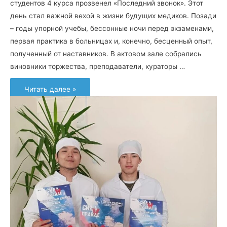
студентов 4 курса прозвенел «Последний звонок». Этот
день стал важной вехой в жизни будущих медиков. Позади
– годы упорной учебы, бессонные ночи перед экзаменами,
первая практика в больницах и, конечно, бесценный опыт,
полученный от наставников. В актовом зале собрались
виновники торжества, преподаватели, кураторы …
С
Читать далее »
теплотой
и
надеждой
на
будущее!