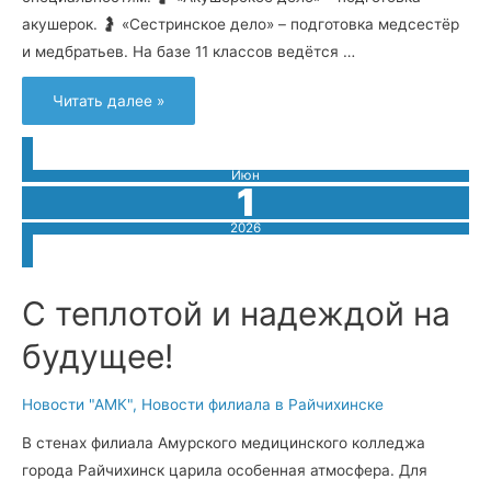
акушерок. 🤰 «Сестринское дело» – подготовка медсестёр
и медбратьев. На базе 11 классов ведётся …
Внимание,
Читать далее »
будущие
абитуриенты!
Июн
1
2026
С теплотой и надеждой на
будущее!
Новости "АМК"
,
Новости филиала в Райчихинске
В стенах филиала Амурского медицинского колледжа
города Райчихинск царила особенная атмосфера. Для