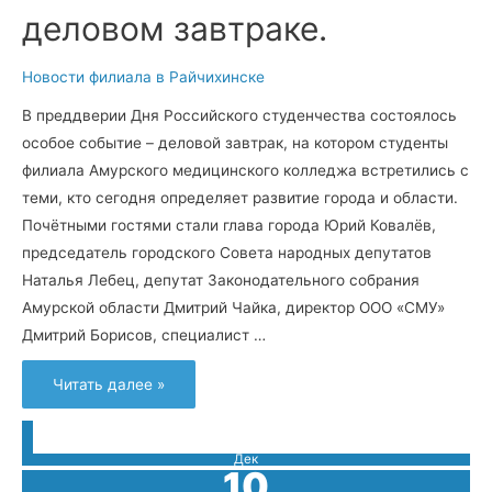
деловом завтраке.
Новости филиала в Райчихинске
В преддверии Дня Российского студенчества состоялось
особое событие – деловой завтрак, на котором студенты
филиала Амурского медицинского колледжа встретились с
теми, кто сегодня определяет развитие города и области.
Почётными гостями стали глава города Юрий Ковалёв,
председатель городского Совета народных депутатов
Наталья Лебец, депутат Законодательного собрания
Амурской области Дмитрий Чайка, директор ООО «СМУ»
Дмитрий Борисов, специалист …
В
Читать далее »
Райчихинске
студенты
филиала
Амурского
медицинского
Дек
колледжа
10
встретились
с