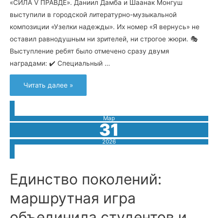
«СИЛА V ПРАВДЕ». Даниил Дамба и Шаанак Монгуш
выступили в городской литературно-музыкальной
композиции «Узелки надежды». Их номер «Я вернусь» не
оставил равнодушным ни зрителей, ни строгое жюри. 🎭
Выступление ребят было отмечено сразу двумя
наградами: ✔️ Специальный …
Сила
Читать далее »
–
в
правде,
а
победа
Мар
–
31
в
единстве.
2026
Единство поколений:
маршрутная игра
объединила студентов и