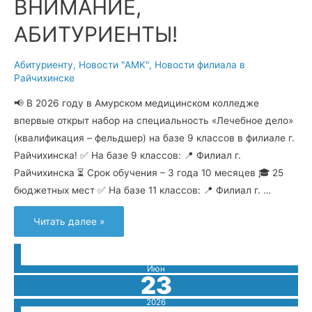
ВНИМАНИЕ,
АБИТУРИЕНТЫ!
Абитуриенту
,
Новости "АМК"
,
Новости филиала в
Райчихинске
📢 В 2026 году в Амурском медицинском колледже
впервые открыт набор на специальность «Лечебное дело»
(квалификация – фельдшер) на базе 9 классов в филиале г.
Райчихинска! ✅ На базе 9 классов: 📍 Филиал г.
Райчихинска ⏳ Срок обучения – 3 года 10 месяцев 🎓 25
бюджетных мест ✅ На базе 11 классов: 📍 Филиал г. …
ВНИМАНИЕ,
Читать далее »
АБИТУРИЕНТЫ!
Июн
23
2026