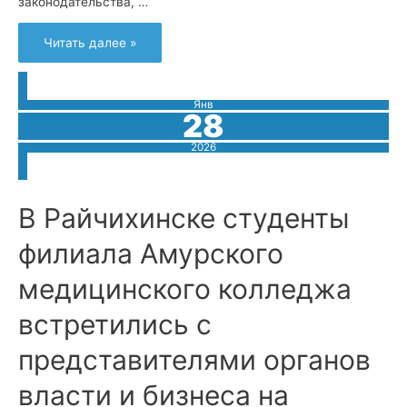
законодательства, …
«Молодой
Читать далее »
избиратель.
Путь
к
успеху!»
Янв
28
2026
В Райчихинске студенты
филиала Амурского
медицинского колледжа
встретились с
представителями органов
власти и бизнеса на