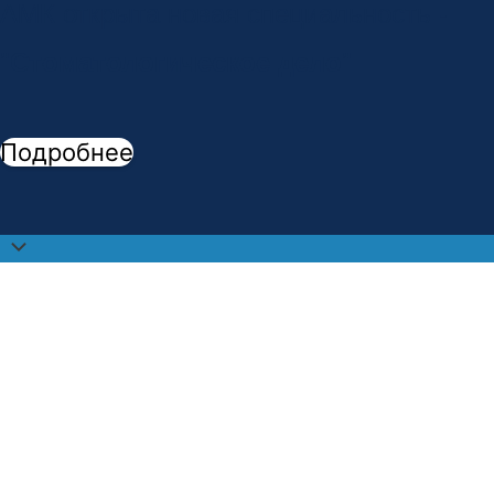
АМК открыта новая специальность -
"
Стоматологическое дело
"
Подробнее
Прокрутить
наверх