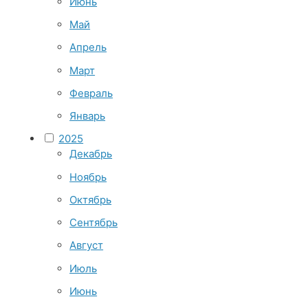
Июнь
Май
Апрель
Март
Февраль
Январь
2025
Декабрь
Ноябрь
Октябрь
Сентябрь
Август
Июль
Июнь