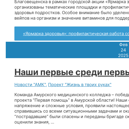
Благовещенска в рамках городской акции «Ярмарка з
организованы тематические площадки и профилакти
здоровья подростков. Особое внимание было уделено
вейпов на организм и значение витаминов для подде
«Ярмарка здоровья»: профилактическая работа 
Фев
24
2025
Наши первые среди перв
Новости "АМК"
,
Проект "Жизнь в твоих руках"
Команда Амурского медицинского колледжа – побед
проекта “Первая помощь” в Амурской области! Наши
напряжение и сложные условия, проявили настояще
справившись со всеми ситуационными задачами и ок
“пострадавшие” были спасены и переданы бригаде с
оценили знания, …