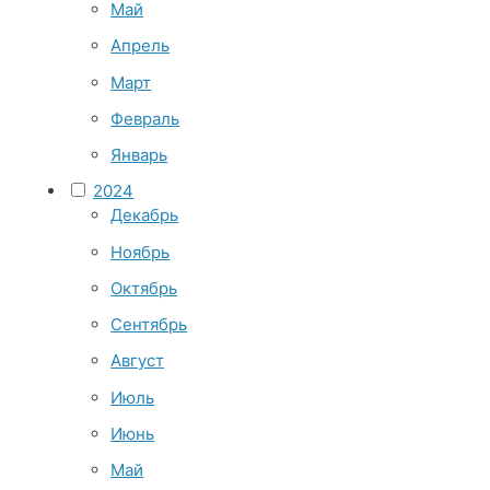
Май
Апрель
Март
Февраль
Январь
2024
Декабрь
Ноябрь
Октябрь
Сентябрь
Август
Июль
Июнь
Май