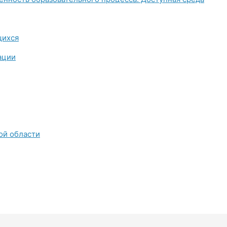
щихся
ации
ой области