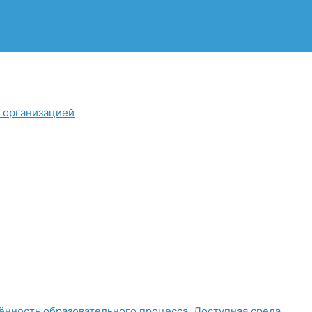
й организацией
нность образовательного процесса. Доступная среда