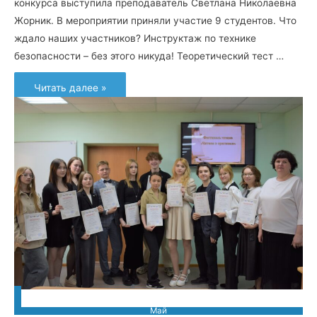
конкурса выступила преподаватель Светлана Николаевна
Жорник. В мероприятии приняли участие 9 студентов. Что
ждало наших участников? Инструктаж по технике
безопасности – без этого никуда! Теоретический тест …
Конкурс
Читать далее »
профмастерства
«Изготовление
съёмного
протеза
при
частичной
адентии»
Май