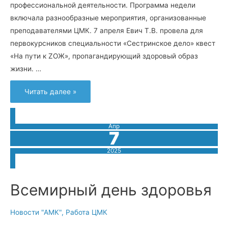
профессиональной деятельности. Программа недели
включала разнообразные мероприятия, организованные
преподавателями ЦМК. 7 апреля Евич Т.В. провела для
первокурсников специальности «Сестринское дело» квест
«На пути к ZОЖ», пропагандирующий здоровый образ
жизни. …
Прошла
Читать далее »
неделя
ЦМК
Общепрофессиональных
дисциплин
Апр
7
2025
Всемирный день здоровья
Новости "АМК"
,
Работа ЦМК