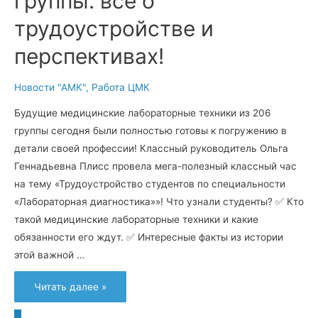
группы: всё о
трудоустройстве и
перспективах!
Новости "АМК"
,
Работа ЦМК
Будущие медицинские лабораторные техники из 206
группы сегодня были полностью готовы к погружению в
детали своей профессии! Классный руководитель Ольга
Геннадьевна Плисс провела мега-полезный классный час
на тему «Трудоустройство студентов по специальности
«Лабораторная диагностика»»! Что узнали студенты? ✅ Кто
такой медицинские лабораторные техники и какие
обязанности его ждут. ✅ Интересные факты из истории
этой важной …
Будущие
Читать далее »
лаборанты
206
группы: