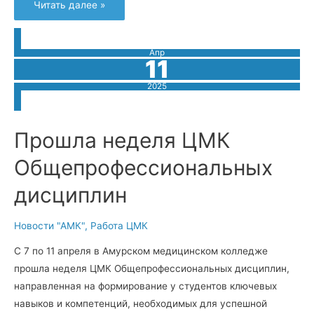
Неделя
Читать далее »
языков
в
нашем
колледже
Апр
11
2025
Прошла неделя ЦМК
Общепрофессиональных
дисциплин
Новости "АМК"
,
Работа ЦМК
С 7 по 11 апреля в Амурском медицинском колледже
прошла неделя ЦМК Общепрофессиональных дисциплин,
направленная на формирование у студентов ключевых
навыков и компетенций, необходимых для успешной