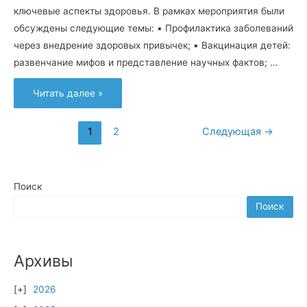
ключевые аспекты здоровья. В рамках мероприятия были
обсуждены следующие темы: ▪️ Профилактика заболеваний
через внедрение здоровых привычек; ▪️ Вакцинация детей:
развенчание мифов и представление научных фактов; …
Важные
Читать далее »
аспекты
здоровья:
конференция
в
Навигация
1
2
Следующая
→
Детской
городской
по
больнице
записям
Поиск
Поиск
Архивы
2026