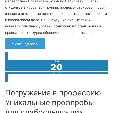
мастерства «Постановка зубов по Васильеву»! Шесть
студентов 2 курса, 207 группы, продемонстрировали свои
знания и отточенные практические навыки в этом сложном
и кропотливом деле. Наши будущие зубные техники
показали отличный уровень подготовки! Организацию и
проведение конкурса обеспечил преподаватель …
Конкурс
Читать далее »
профмастерства:
“Постановка
зубов
по
Васильеву”
Ноя
20
2025
Погружение в профессию:
Уникальные профпробы
для слабослышащих