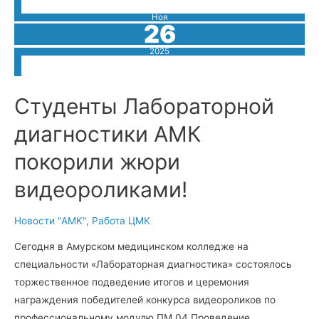
всё
о
Ноя
трудоустройстве
26
и
перспективах!
2025
Студенты Лабораторной
диагностики АМК
покорили жюри
видеороликами!
Новости "АМК"
,
Работа ЦМК
Сегодня в Амурском медицинском колледже на
специальности «Лабораторная диагностика» состоялось
торжественное подведение итогов и церемония
награждения победителей конкурса видеороликов по
профессиональному модулю ПМ.04 Проведение