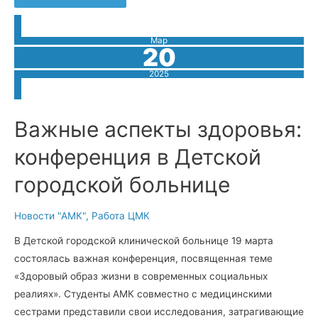
в
медицинской
организации:
актуальные
Мар
знания
20
и
навыки!
2025
Важные аспекты здоровья:
конференция в Детской
городской больнице
Новости "АМК"
,
Работа ЦМК
В Детской городской клинической больнице 19 марта
состоялась важная конференция, посвященная теме
«Здоровый образ жизни в современных социальных
реалиях». Студенты АМК совместно с медицинскими
сестрами представили свои исследования, затрагивающие