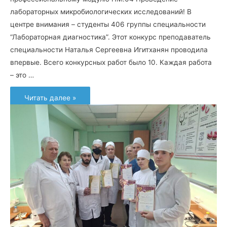
лабораторных микробиологических исследований! В
центре внимания – студенты 406 группы специальности
“Лабораторная диагностика”. Этот конкурс преподаватель
специальности Наталья Сергеевна Игитханян проводила
впервые. Всего конкурсных работ было 10. Каждая работа
– это …
Студенты
Читать далее »
Лабораторной
диагностики
АМК
покорили
жюри
видеороликами!