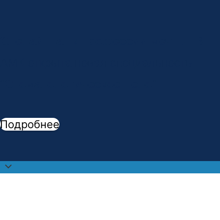
Сделай шаг к профессии мечты!
В
АМК открыта новая специальность -
"
Стоматологическое дело
"
Подробнее
Прокрутить
наверх