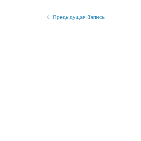
Навигация
←
Предыдущая Запись
по
записям