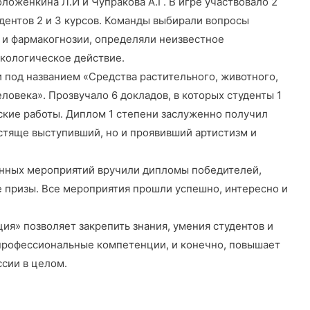
оженкина Л.И и Чупракова А.Г. В игре участвовало 2
удентов 2 и 3 курсов. Команды выбирали вопросы
 и фармакогнозии, определяли неизвестное
акологическое действие.
и под названием «Средства растительного, животного,
овека». Прозвучало 6 докладов, в которых студенты 1
ские работы. Диплом 1 степени заслуженно получил
естяще выступивший, но и проявивший артистизм и
енных мероприятий вручили дипломы победителей,
е призы. Все мероприятия прошли успешно, интересно и
я» позволяет закрепить знания, умения студентов и
профессиональные компетенции, и конечно, повышает
сии в целом.