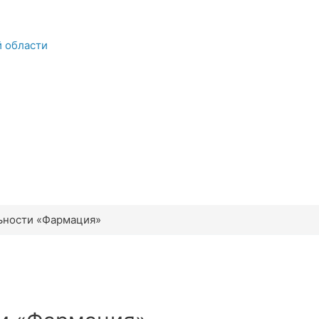
й области
ьности «Фармация»