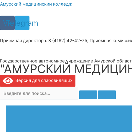
Перейти
Амурский медицинский колледж
к
содержимому
Vk
Telegram
Приемная директора: 8 (4162) 42-42-75; Приемная комиссия: 
Государственное автономное учреждение Амурской област
"АМУРСКИЙ МЕДИЦИ
Версия для слабовидящих