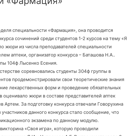
и «Фармация»
неделя специальности «Фармация», она проводится
нкурса сочинений среди студентов 1-2 курсов на тему «Я
ло жюри из числа преподавателей специальности
лем аптеки, организатор конкурса – Баташова Н.А..
ппы 104ф Лысенко Есения.
стерстве соревновались студенты 304ф группы в
дентов продемонстрировали свои теоретические знания
ение лекарственных форм и проведение обязательных
ов оценивало жюри в составе представителей аптек
в Артем. За подготовку конкурса отвечали Говорухина
я участников данного конкурса стало сообщение, что
фикационного экзамена по данному модулю.
икторина «Своя игра», которую проводили