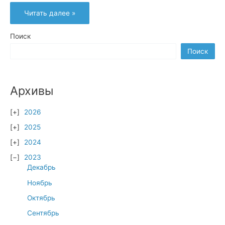
Началась
Читать далее »
реализация
программы
«Патруль
здоровья»
Поиск
Поиск
Архивы
2026
2025
2024
2023
Декабрь
Ноябрь
Октябрь
Сентябрь