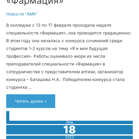
«Фармация»
Новости "АМК"
В колледже с 13 по 17 февраля проходила неделя
специальности «Фармация», она проводится традиционно.
В этом году она началась с конкурса сочинений среди
студентов 1-2 курсов на тему «Я и моя будущая
профессия». Работы оценивало жюри из числа
преподавателей специальности «Фармация» в
сотрудничестве с представителем аптеки, организатор
конкурса – Баташова Н.А.. Победителем конкурса стала
студентка …
Неделя
Читать далее »
специальности
«Фармация»
Фев
18
2023