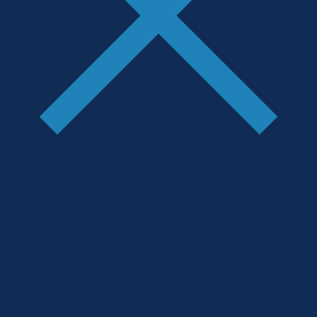
Сделай шаг к профессии мечты!
В
АМК открыта новая специальность -
"
Стоматологическое дело
"