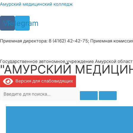
Перейти
Амурский медицинский колледж
к
содержимому
Vk
Telegram
Приемная директора: 8 (4162) 42-42-75; Приемная комиссия: 
Государственное автономное учреждение Амурской област
"АМУРСКИЙ МЕДИЦИ
Версия для слабовидящих