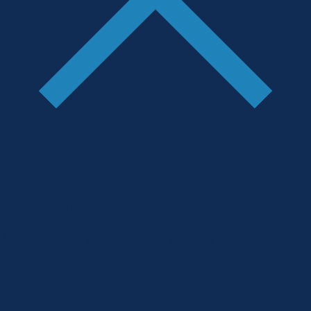
Сделай шаг к профессии мечты!
В
АМК открыта новая специальность -
"
Стоматологическое дело
"