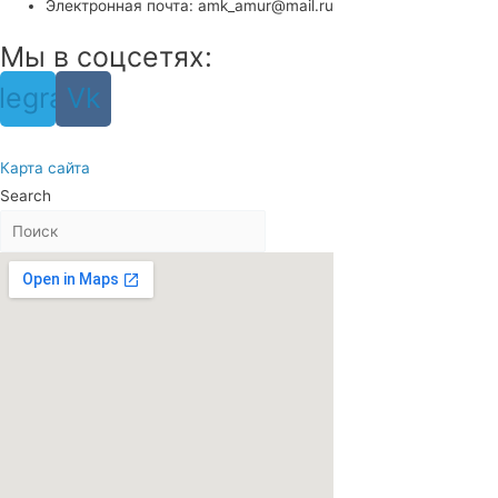
Электронная почта: amk_amur@mail.ru
Мы в соцсетях:
legram
Vk
Карта сайта
Search