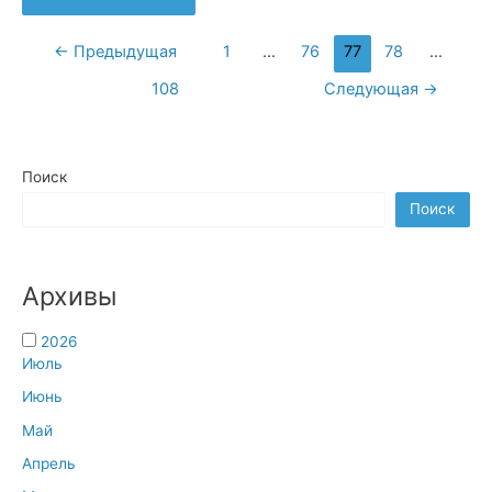
прошла
встреча
с
Навигация
←
Предыдущая
1
…
76
77
78
…
любителями
активного
по
отдыха
108
Следующая
→
записям
Поиск
Поиск
Архивы
2026
Июль
Июнь
Май
Апрель