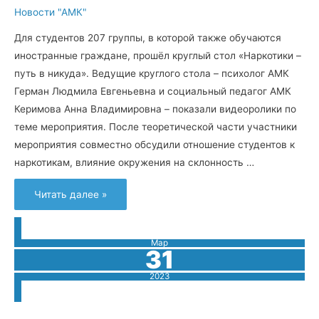
Новости "АМК"
Для студентов 207 группы, в которой также обучаются
иностранные граждане, прошёл круглый стол «Наркотики –
путь в никуда». Ведущие круглого стола – психолог АМК
Герман Людмила Евгеньевна и социальный педагог АМК
Керимова Анна Владимировна – показали видеоролики по
теме мероприятия. После теоретической части участники
мероприятия совместно обсудили отношение студентов к
наркотикам, влияние окружения на склонность …
«Наркотики
Читать далее »
–
путь
в
никуда»
Мар
31
2023