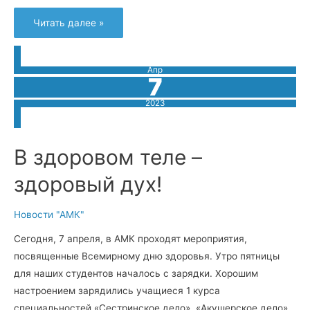
О
Читать далее »
приеме
заявлений
на
первичную
специализированную
Апр
аккредитацию
7
(Сестринское
дело
в
2023
педиатрии)
В здоровом теле –
здоровый дух!
Новости "АМК"
Сегодня, 7 апреля, в АМК проходят мероприятия,
посвященные Всемирному дню здоровья. Утро пятницы
для наших студентов началось с зарядки. Хорошим
настроением зарядились учащиеся 1 курса
специальностей «Сестринское дело», «Акушерское дело»,