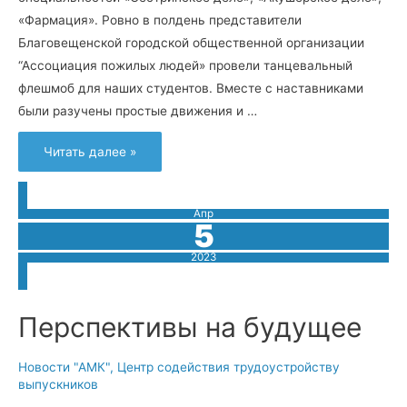
«Фармация». Ровно в полдень представители
Благовещенской городской общественной организации
“Ассоциация пожилых людей» провели танцевальный
флешмоб для наших студентов. Вместе с наставниками
были разучены простые движения и …
В
Читать далее »
здоровом
теле
–
здоровый
дух!
Апр
5
2023
Перспективы на будущее
Новости "АМК"
,
Центр содействия трудоустройству
выпускников