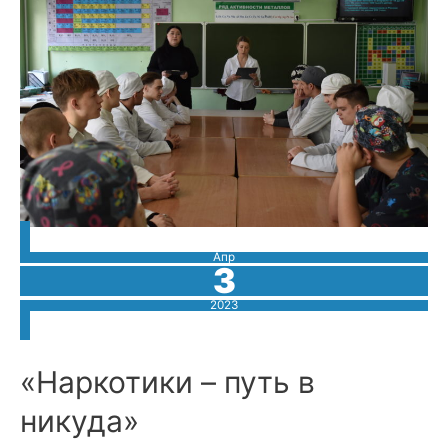
мошенников
Апр
3
2023
«Наркотики – путь в
никуда»