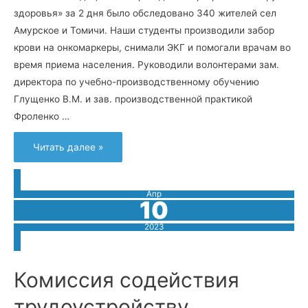
здоровья» за 2 дня было обследовано 340 жителей сел
Амурское и Томичи. Наши студенты производили забор
крови на онкомаркеры, снимали ЭКГ и помогали врачам во
время приема населения. Руководили волонтерами зам.
директора по учебно-производственному обучению
Глущенко В.М. и зав. производственной практикой
Фроленко …
Медицинский
Читать далее »
десант
«Патруль
здоровья»
Апр
10
2023
Комиссия содействия
трудоустройству