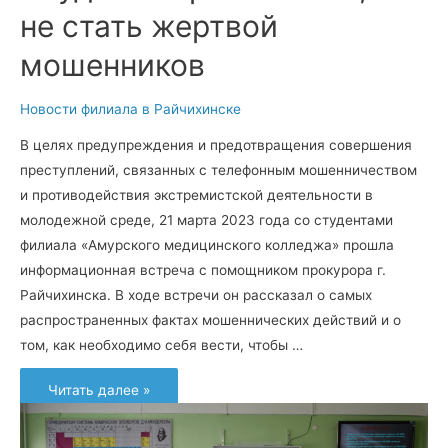
не стать жертвой
мошенников
Новости филиала в Райчихинске
В целях предупреждения и предотвращения совершения
преступлений, связанных с телефонным мошенничеством
и противодействия экстремистской деятельности в
молодежной среде, 21 марта 2023 года со студентами
филиала «Амурского медицинского колледжа» прошла
информационная встреча с помощником прокурора г.
Райчихинска. В ходе встречи он рассказал о самых
распространенных фактах мошеннических действий и о
том, как необходимо себя вести, чтобы …
Студентам
Читать далее »
рассказали,
как
не
стать
жертвой