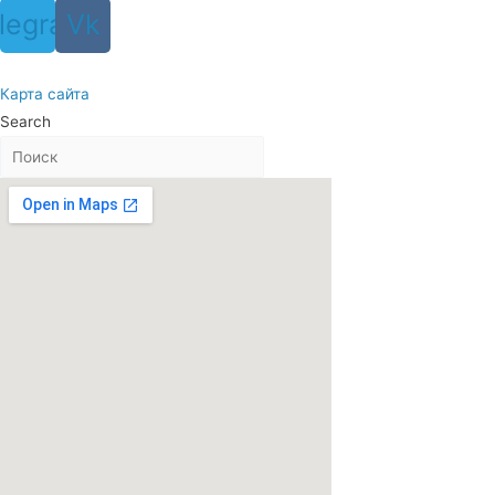
legram
Vk
Карта сайта
Search