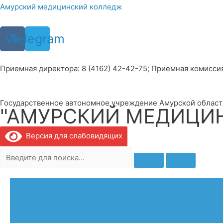
Перейти
Амурский медицинский колледж
к
содержимому
Vk
Telegram
Приемная директора: 8 (4162) 42-42-75; Приемная комиссия: 
Государственное автономное учреждение Амурской област
"АМУРСКИЙ МЕДИЦИ
Версия для слабовидящих