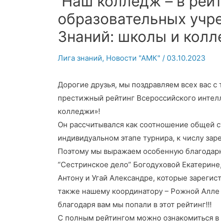
Наш колледж – в рей
образовательных учр
Знаний: школы и колл
Лига знаний
,
Новости "АМК"
/
03.10.2023
Дорогие друзья, мы поздравляем всех вас с
престижный рейтинг Всероссийского интелл
колледжи»!
Он рассчитывался как соотношение общей с
индивидуальном этапе турнира, к числу зар
Поэтому мы выражаем особенную благодарн
“Сестринское дело” Богодуховой Екатерине
Антону и Угай Александре, которые зарегис
также нашему координатору – Рожной Алле
благодаря вам мы попали в этот рейтинг!!!
С полным рейтингом можно ознакомиться в