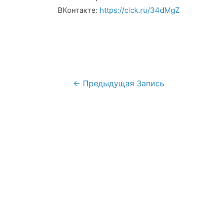
ВКонтакте:
https://clck.ru/34dMgZ
Навигация
←
Предыдущая Запись
по
записям