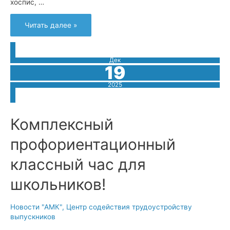
хоспис, …
Исторический
Читать далее »
день
для
Амурского
медицинского
колледжа:
Дек
Открытие
19
современных
мастерских!
2025
Комплексный
профориентационный
классный час для
школьников!
Новости "АМК"
,
Центр содействия трудоустройству
выпускников