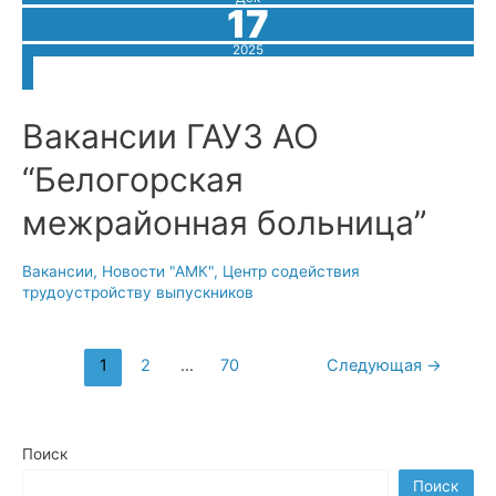
наставник
17
получили
признание
в
2025
Правительстве
АО!
Вакансии ГАУЗ АО
“Белогорская
межрайонная больница”
Вакансии
,
Новости "АМК"
,
Центр содействия
трудоустройству выпускников
Навигация
1
2
…
70
Следующая
→
по
записям
Поиск
Поиск