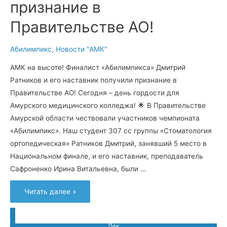
признание в
Правительстве АО!
Абилимпикс
,
Новости "АМК"
АМК на высоте! Финалист «Абилимпикса» Дмитрий
Ратников и его наставник получили признание в
Правительстве АО! Сегодня – день гордости для
Амурского медицинского колледжа! 🌟 В Правительстве
Амурской области чествовали участников чемпионата
«Абилимпикс». Наш студент 307 сс группы «Стоматология
ортопедическая» Ратников Дмитрий, занявший 5 место в
Национальном финале, и его наставник, преподаватель
Сафроненко Ирина Витальевна, были …
Финалист
Читать далее »
«Абилимпикса»
Дмитрий
Ратников
и
его
Дек