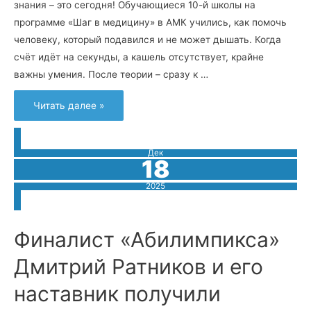
знания – это сегодня! Обучающиеся 10-й школы на
программе «Шаг в медицину» в АМК учились, как помочь
человеку, который подавился и не может дышать. Когда
счёт идёт на секунды, а кашель отсутствует, крайне
важны умения. После теории – сразу к …
Обучающиеся
Читать далее »
10-
й
школы
освоили
приёмы
Дек
помощи
18
при
удушье
в
2025
АМК!
Финалист «Абилимпикса»
Дмитрий Ратников и его
наставник получили