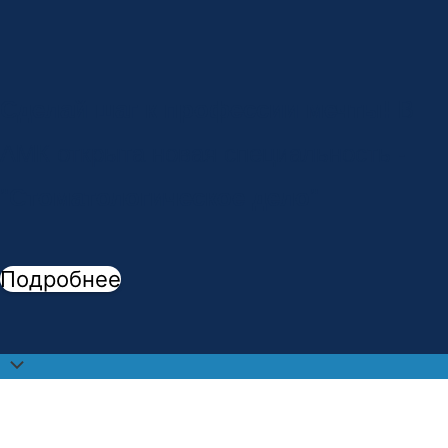
Сделай шаг к профессии мечты!
В
АМК открыта новая специальность -
"
Стоматологическое дело
"
Подробнее
Прокрутить
наверх