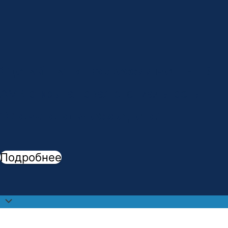
Сделай шаг к профессии мечты!
В
АМК открыта новая специальность -
"
Стоматологическое дело
"
Подробнее
Прокрутить
наверх