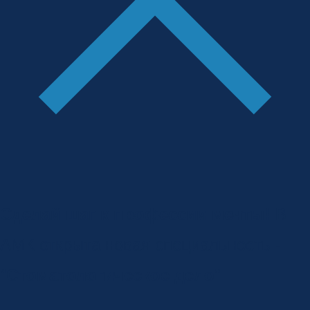
Сделай шаг к профессии мечты!
В
АМК открыта новая специальность -
"
Стоматологическое дело
"