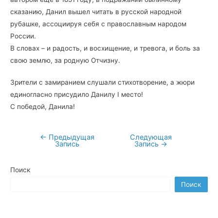
сказанию, Данил вышел читать в русской народной
рубашке, ассоциируя себя с православным народом
России.
В словах – и радость, и восхищение, и тревога, и боль за
свою землю, за родную Отчизну.
Зрители с замиранием слушали стихотворение, а жюри
единогласно присудило Данилу I место!
С победой, Данила!
←
Предыдущая
Следующая
Навигация
Запись
Запись
→
по
записям
Поиск
Поиск