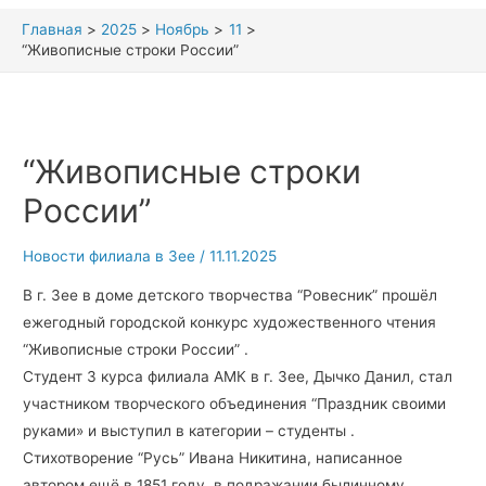
Главная
2025
Ноябрь
11
“Живописные строки России”
“Живописные строки
России”
Новости филиала в Зее
/
11.11.2025
В г. Зее в доме детского творчества “Ровесник” прошёл
ежегодный городской конкурс художественного чтения
“Живописные строки России” .
Студент 3 курса филиала АМК в г. Зее, Дычко Данил, стал
участником творческого объединения “Праздник своими
руками» и выступил в категории – студенты .
Стихотворение “Русь” Ивана Никитина, написанное
автором ещё в 1851 году, в подражании былинному