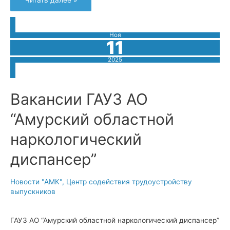
Читать далее »
строки
России”
Ноя
11
2025
Вакансии ГАУЗ АО
“Амурский областной
наркологический
диспансер”
Новости "АМК"
,
Центр содействия трудоустройству
выпускников
ГАУЗ АО “Амурский областной наркологический диспансер”