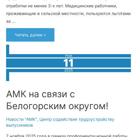
отработки не менее 3-х лет. Медицинские работники,
проживающие в сельской местности, пользуются льготами
за …
Сковородинская
Читать далее »
ЦРБ
приглашает
на
работу
Ноя
11
2025
АМК на связи с
Белогорским округом!
Новости "АМК"
,
Центр содействия трудоустройству
выпускников
7 ноября 2025 года в рамках профориентационной работы