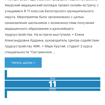
Амурский медицинский колледж провел онлайн-встречу с
учащимися 8-11 классов Белогорского муниципального
округа. Мероприятие было организовано с целью
ознакомления школьников с возможностями получения
медицинского образования и дальнейшего
трудоустройства. На встрече выступили: • Елена
Александровна Кудрина, руководитель Центра содействия
трудоустройству АМК. • Марк Крутий, студент 2 курса
специальности “Сестринское …
АМК
Читать далее »
на
связи
с
Белогорским
округом!
Ноя
11
2025