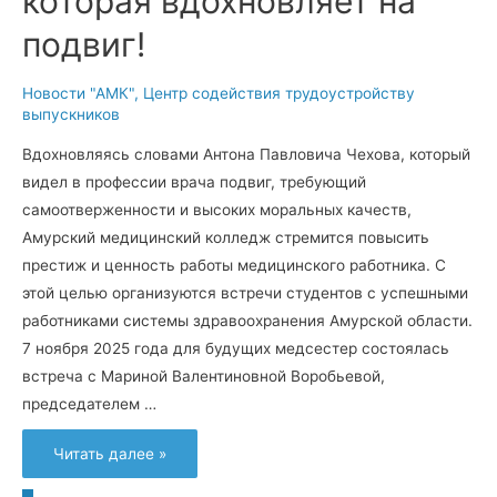
которая вдохновляет на
подвиг!
Новости "АМК"
,
Центр содействия трудоустройству
выпускников
Вдохновляясь словами Антона Павловича Чехова, который
видел в профессии врача подвиг, требующий
самоотверженности и высоких моральных качеств,
Амурский медицинский колледж стремится повысить
престиж и ценность работы медицинского работника. С
этой целью организуются встречи студентов с успешными
работниками системы здравоохранения Амурской области.
7 ноября 2025 года для будущих медсестер состоялась
встреча с Мариной Валентиновной Воробьевой,
председателем …
Наставничество:
Читать далее »
встреча,
которая
вдохновляет