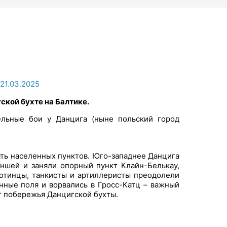
21.03.2025
гской бухте
на Балтике.
ельные бои у Данцига (ныне польский город
ять населенных пунктов. Юго-западнее Данцига
аншей и заняли опорный пункт Клайн-Белькау,
хотинцы, танкисты и артиллеристы преодолели
нные поля и ворвались в Гросс-Катц – важный
т побережья Данцигской бухты.