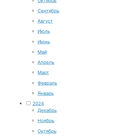
Октябрь
Сентябрь
Август
Июль
Июнь
Май
Апрель
Март
Февраль
Январь
2024
Декабрь
Ноябрь
Октябрь