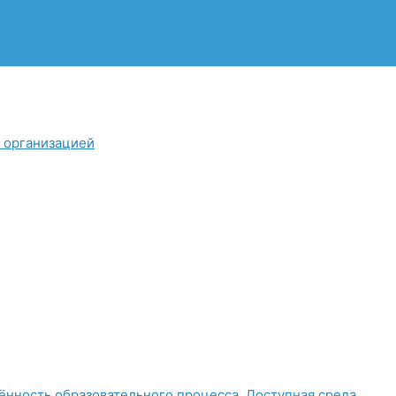
й организацией
нность образовательного процесса. Доступная среда