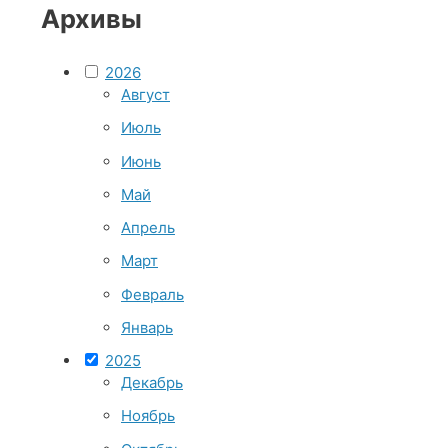
Архивы
2026
Август
Июль
Июнь
Май
Апрель
Март
Февраль
Январь
2025
Декабрь
Ноябрь