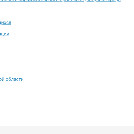
щихся
ации
ой области