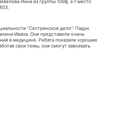
евелева Инна из группы 109ф, а 1 место
403.
ециальности “Сестринское дело”: Падун
ихина Ивана. Они представили очень
ний в медицине. Ребята показали хорошие
аботав свои темы, они смогут завоевать