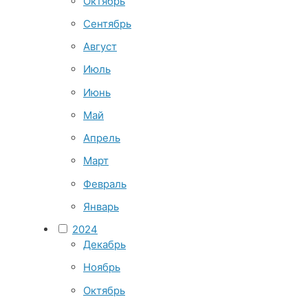
Октябрь
Сентябрь
Август
Июль
Июнь
Май
Апрель
Март
Февраль
Январь
2024
Декабрь
Ноябрь
Октябрь