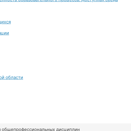
щихся
ации
ой области
ия общепрофессиональных дисциплин