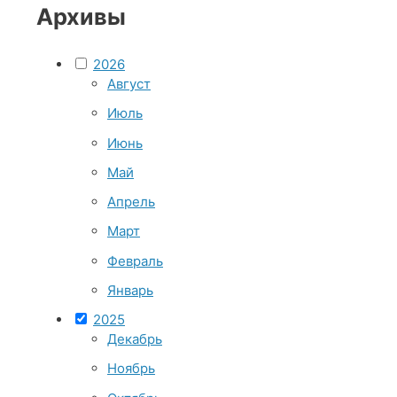
Архивы
2026
Август
Июль
Июнь
Май
Апрель
Март
Февраль
Январь
2025
Декабрь
Ноябрь