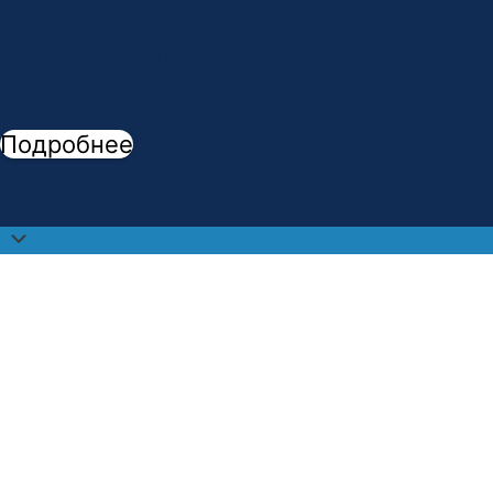
АМК открыта новая специальность -
"
Стоматологическое дело
"
Подробнее
Прокрутить
наверх