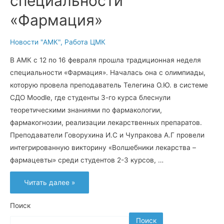
специальности
«Фармация»
Новости "АМК"
,
Работа ЦМК
В АМК с 12 по 16 февраля прошла традиционная неделя
специальности «Фармация». Началась она с олимпиады,
которую провела преподаватель Телегина О.Ю. в системе
СДО Moodle, где студенты 3-го курса блеснули
теоретическими знаниями по фармакологии,
фармакогнозии, реализации лекарственных препаратов.
Преподаватели Говорухина И.С и Чупракова А.Г провели
интегрированную викторину «Волшебники лекарства –
фармацевты» среди студентов 2-3 курсов, …
В
Читать далее »
колледже
прошла
неделя
специальности
Поиск
«Фармация»
Поиск