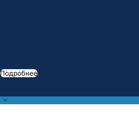
Сделай шаг к профессии мечты!
В
АМК открыта новая специальность -
"
Стоматологическое дело
"
Подробнее
Прокрутить
наверх