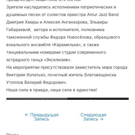
Зрители насладились исполнением патриотических и
душевных песен от солистов оркестра Amur Jazz Band
Дмитрия Хмары и Алексея Анганзорова, Эльвиры
Габараевой, автора и исполнителя, полковника
таможенной службы Федора Новосёлова, образцового
вокального ансамбля «Карамелька», а также
танцевальными номерами студии современного
эстрадного танца «Эксклюзив».
На мероприятии присутствовали заместитель мэра города
Виктория Хопатько, почетный житель Благовещенска
Утоплов Валерий Федорович.
Наша сила в правде, наша сила в единстве!
Ф. Новосёлов
Утоплов В.Ф.
А. Анганзоров
Э. Габараева
В. Хопатько
Д. Хмара
←
Предыдущая
Следующая
Навигация
Запись
Запись
→
по
записям