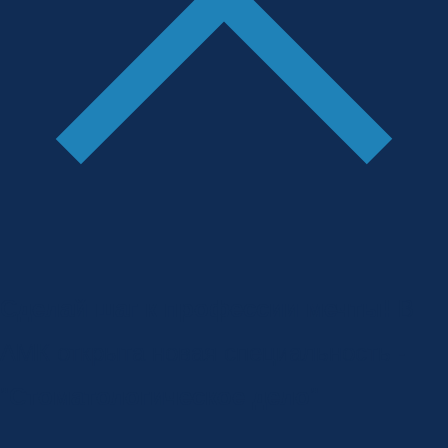
Сделай шаг к профессии мечты!
В
АМК открыта новая специальность -
"
Стоматологическое дело
"