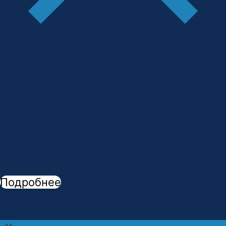
Сделай шаг к профессии мечты!
В
АМК открыта новая специальность -
"
Стоматологическое дело
"
Подробнее
Прокрутить