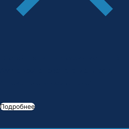
Сделай шаг к профессии мечты!
В
АМК открыта новая специальность -
"
Стоматологическое дело
"
Подробнее