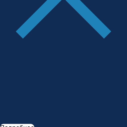
Сделай шаг к профессии мечты!
В
АМК открыта новая специальность -
"
Стоматологическое дело
"