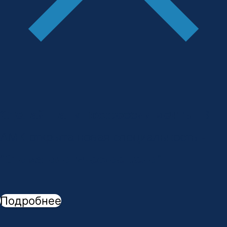
Сделай шаг к профессии мечты!
В
АМК открыта новая специальность -
"
Стоматологическое дело
"
Подробнее