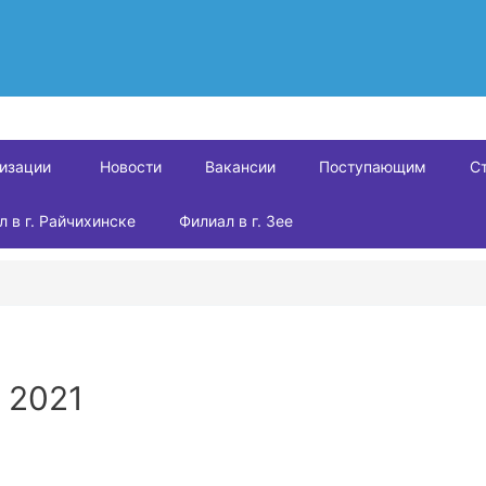
низации
Новости
Вакансии
Поступающим
С
л в г. Райчихинске
Филиал в г. Зее
 2021