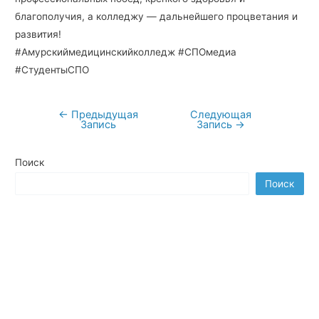
благополучия, а колледжу — дальнейшего процветания и
развития!
#Амурскиймедицинскийколледж #СПОмедиа
#СтудентыСПО
←
Предыдущая
Следующая
Навигация
Запись
Запись
→
по
записям
Поиск
Поиск