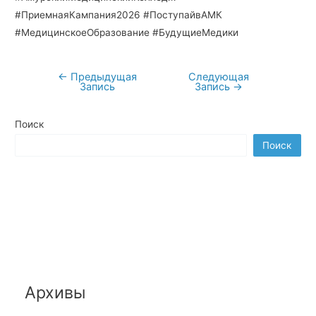
#ПриемнаяКампания2026 #ПоступайвАМК
#МедицинскоеОбразование #БудущиеМедики
←
Предыдущая
Следующая
Навигация
Запись
Запись
→
по
записям
Поиск
Поиск
Архивы