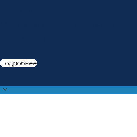
Сделай шаг к профессии мечты!
В
АМК открыта новая специальность -
"
Стоматологическое дело
"
Подробнее
Прокрутить
наверх