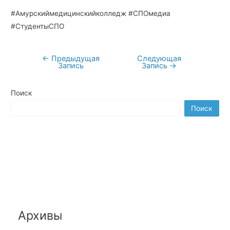
#Амурскиймедицинскийколледж #СПОмедиа
#СтудентыСПО
←
Предыдущая
Следующая
Навигация
Запись
Запись
→
по
записям
Поиск
Поиск
Архивы