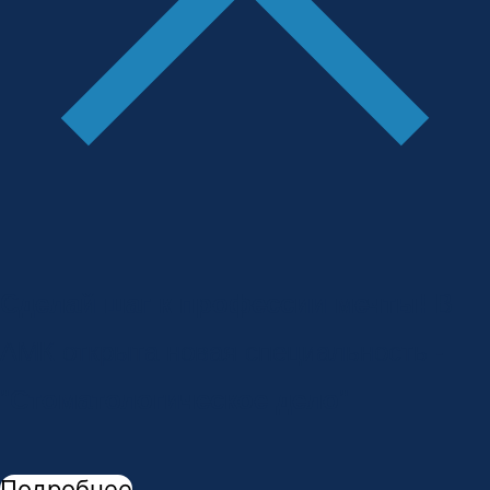
Сделай шаг к профессии мечты!
В
АМК открыта новая специальность -
"
Стоматологическое дело
"
Подробнее