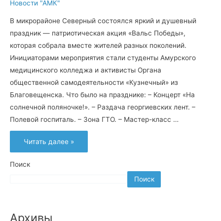
Новости "АМК"
В микрорайоне Северный состоялся яркий и душевный
праздник — патриотическая акция «Вальс Победы»,
которая собрала вместе жителей разных поколений.
Инициаторами мероприятия стали студенты Амурского
медицинского колледжа и активисты Органа
общественной самодеятельности «Кузнечный» из
Благовещенска. Что было на празднике: – Концерт «На
солнечной поляночке!». – Раздача георгиевских лент. –
Полевой госпиталь. – Зона ГТО. – Мастер-класс …
«Вальс
Читать далее »
Победы»
Поиск
Поиск
Архивы