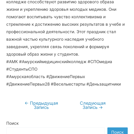
колледже способствуют развитию здорового образа
жизни и укреплению здоровья молодых медиков. Они
помогают воспитывать чувство коллективизма и
стремление к достижению высоких результатов в учебе и
профессиональной деятельности. Этот праздник стал
важной частью культурного наследия учебного
заведения, укрепляя связь поколений и формируя
здоровый образ жизни у студентов.
#АМК #Амурскиймедицинскийколледж #СПОмедиа
#СтудентыСПО
#Амурскаяобласть #ДвижениеПервых
#ДвижениеПервых28 #Веселыестарты #Деньзащитники
←
Предыдущая
Следующая
Навигация
Запись
Запись
→
по
записям
Поиск
Поиск