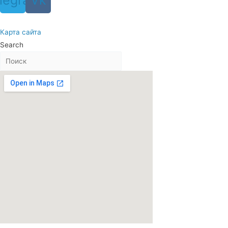
legram
Vk
Карта сайта
Search