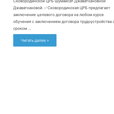
Сковородинской ЦРБ Шумайсат Джаватхановной
Джаватхановой. ✅Сковородинская ЦРБ предлагает
заключение целевого договора на любом курсе
обучения с заключением договора трудоустройства 
сроком …
Старт
Читать далее »
карьеры
с
целевым
договором
и
поддержкой