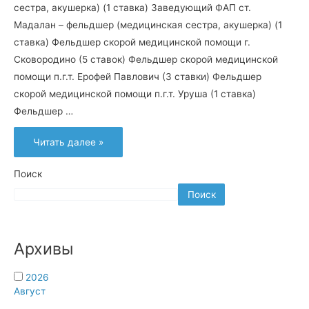
сестра, акушерка) (1 ставка) Заведующий ФАП ст.
Мадалан – фельдшер (медицинская сестра, акушерка) (1
ставка) Фельдшер скорой медицинской помощи г.
Сковородино (5 ставок) Фельдшер скорой медицинской
помощи п.г.т. Ерофей Павлович (3 ставки) Фельдшер
скорой медицинской помощи п.г.т. Уруша (1 ставка)
Фельдшер …
Вакансии
Читать далее »
ГБУЗ
АО
“Сковородинская
ЦРБ”
Поиск
Поиск
Архивы
2026
Август