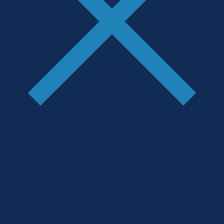
Сделай шаг к профессии мечты!
В
АМК открыта новая специальность -
"
Стоматологическое дело
"