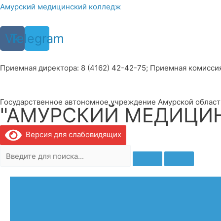
Перейти
Амурский медицинский колледж
к
содержимому
Vk
Telegram
Приемная директора: 8 (4162) 42-42-75; Приемная комиссия: 
Государственное автономное учреждение Амурской област
"АМУРСКИЙ МЕДИЦИ
Версия для слабовидящих