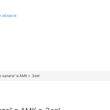
й области
 халата” в АМК г. Зея!