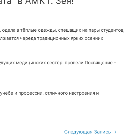
та” в АМК г. Зея!
, одела в тёплые одежды, спешащих на пары студентов,
лжается череда традиционных ярких осенних
 будущих медицинских сестёр, провели Посвящение –
чёбе и профессии, отличного настроения и
Следующая Запись
→