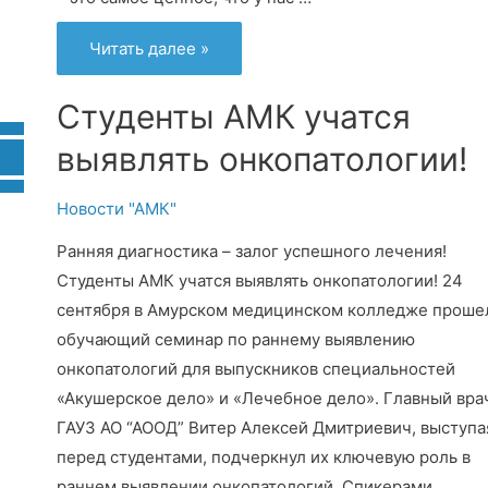
“Ярмарка
Читать далее »
здоровья”
в
школе
№12
Студенты АМК учатся
г.
Благовещенска.
выявлять онкопатологии!
Новости "АМК"
Ранняя диагностика – залог успешного лечения!
Студенты АМК учатся выявлять онкопатологии! 24
сентября в Амурском медицинском колледже проше
обучающий семинар по раннему выявлению
онкопатологий для выпускников специальностей
«Акушерское дело» и «Лечебное дело». Главный вра
ГАУЗ АО “АООД” Витер Алексей Дмитриевич, выступа
перед студентами, подчеркнул их ключевую роль в
раннем выявлении онкопатологий. Спикерами