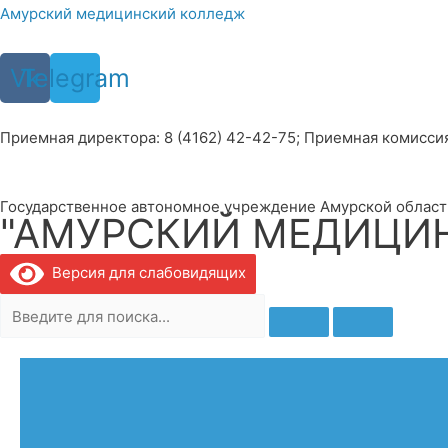
Перейти
Амурский медицинский колледж
к
содержимому
Vk
Telegram
Приемная директора: 8 (4162) 42-42-75; Приемная комиссия: 
Государственное автономное учреждение Амурской област
"АМУРСКИЙ МЕДИЦИ
Версия для слабовидящих