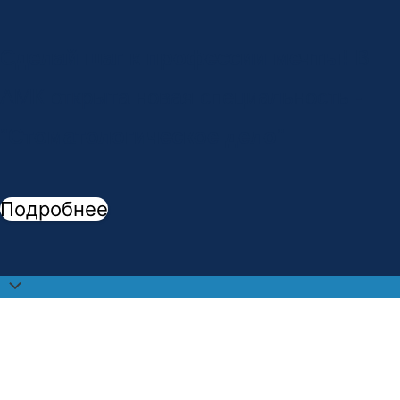
Сделай шаг к профессии мечты!
В
АМК открыта новая специальность -
"
Стоматологическое дело
"
Подробнее
Прокрутить
наверх