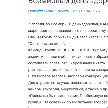
Всемирный день здор
Новости "АМК"
,
Работа ЦМК
/
07.04.2025
7 апреля, во Всемирный день здоровья, в 
мероприятия, направленные на пропаганду 
Самым ярким событием дня стал квест “На п
“Сестринское дело”.
Команды групп 101, 102, 103, 104 и 105 с э
знания и навыки в области здорового образ
составляли слова, расшифровывали цитаты, 
разгадывали филворды и отвечали на кавер
В атмосфере азарта и здоровой конкуренции
Для студентов, не участвовавших в квесте,
вейпов, алкоголя, энергетиков, а также о п
«Привычка быть здоровым». Проблемную ле
группы 103 советник по воспитанию Морозо