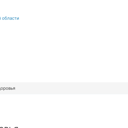
й области
доровья