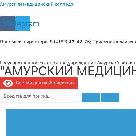
Перейти
Амурский медицинский колледж
к
содержимому
Vk
Telegram
Приемная директора: 8 (4162) 42-42-75; Приемная комиссия: 
Государственное автономное учреждение Амурской област
"АМУРСКИЙ МЕДИЦИ
Версия для слабовидящих