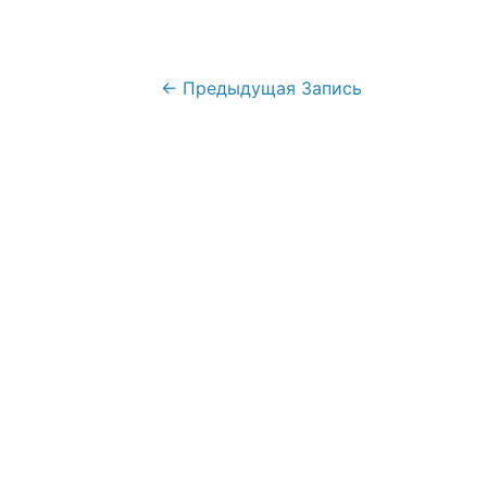
Навигация
←
Предыдущая Запись
по
записям