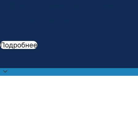
АМК открыта новая специальность -
"
Стоматологическое дело
"
Подробнее
Прокрутить
наверх