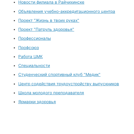
Новости филиала в Райчихинске
Объявления учебно-аккредитационного центра
Проект "Жизнь в твоих руках"
Проект "Патруль здоровья"
Профессионалы
Профсоюз
Работа ЦМК
Специальности
Студенческий спортивный клуб "Медик"
Центр содействия трудоустройству выпускников
Школа молодого преподавателя
Ярмарки здоровья