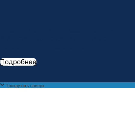
Сделай шаг к профессии мечты!
В
АМК открыта новая специальность -
"
Стоматологическое дело
"
Подробнее
Прокрутить наверх