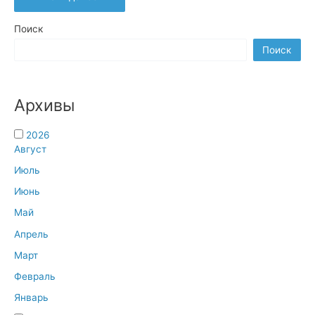
есть
в
жизни
человека
Поиск
что-
то
Поиск
судьбоносное,
так
это
выбор
профессии»*
Архивы
2026
Август
Июль
Июнь
Май
Апрель
Март
Февраль
Январь