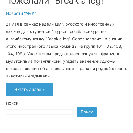
пожелали “Break a leg!”
Новости "АМК"
21 мая в рамках недели ЦМК русского и иностранных
языков для студентов 1 курса прошёл конкурс по
английскому языку “Break a leg”. Соревновались в знании
этого иностранного языка команды из групп 101, 102, 103,
104, 109а. Участникам предлагалось озвучить фрагмент
мультфильма по-английски, угадать значение идиомы,
показать знания об англоязычных странах и родной стране.
Участники угадывали …
Участникам
Читать далее »
конкурса
пожелали
“Break
a
Поиск
leg!”
Поиск