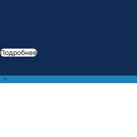
Сделай шаг к профессии мечты!
В
АМК открыта новая специальность -
"
Стоматологическое дело
"
Подробнее
Прокрутить
наверх