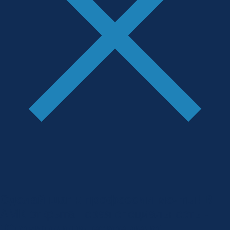
Сделай шаг к профессии мечты!
В
АМК открыта новая специальность -
"
Стоматологическое дело
"