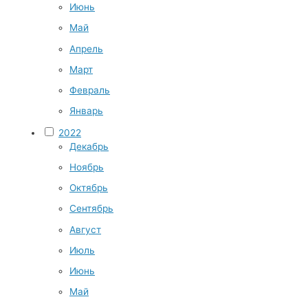
Июнь
Май
Апрель
Март
Февраль
Январь
2022
Декабрь
Ноябрь
Октябрь
Сентябрь
Август
Июль
Июнь
Май