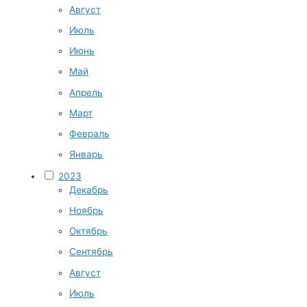
Август
Июль
Июнь
Май
Апрель
Март
Февраль
Январь
2023
Декабрь
Ноябрь
Октябрь
Сентябрь
Август
Июль