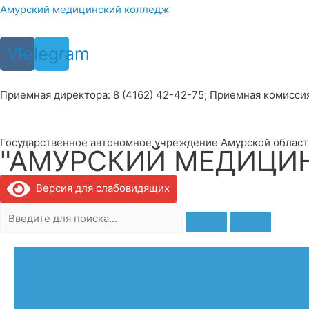
Перейти
Амурский медицинский колледж
к
содержимому
Vk
Telegram
Приемная директора: 8 (4162) 42-42-75; Приемная комиссия: 
Государственное автономное учреждение Амурской област
"АМУРСКИЙ МЕДИЦИ
Версия для слабовидящих