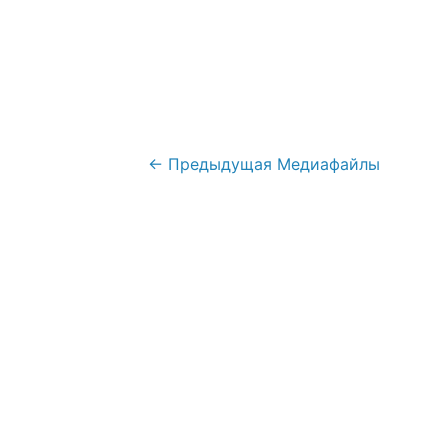
Навигация
←
Предыдущая Медиафайлы
по
записям