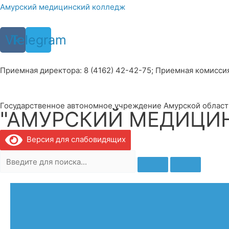
Перейти
Амурский медицинский колледж
к
содержимому
Vk
Telegram
Приемная директора: 8 (4162) 42-42-75; Приемная комиссия: 
Государственное автономное учреждение Амурской област
"АМУРСКИЙ МЕДИЦИ
Версия для слабовидящих