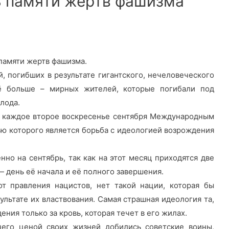
 памяти жертв фашизма
 памяти жертв фашизма.
, погибших в результате гигантского, нечеловеческого
ё больше – мирных жителей, которые погибали под
олода.
ь каждое второе воскресенье сентября Международным
ю которого является борьба с идеологией возрождения
но на сентябрь, так как на этот месяц приходятся две
 день её начала и её полного завершения.
от правления нацистов, нет такой нации, которая бы
ультате их властвования. Самая страшная идеология та,
ния только за кровь, которая течет в его жилах.
чего ценой своих жизней добились советские воины,