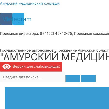
Перейти
Амурский медицинский колледж
к
содержимому
Vk
Telegram
Приемная директора: 8 (4162) 42-42-75; Приемная комиссия: 
Государственное автономное учреждение Амурской област
"АМУРСКИЙ МЕДИЦИ
Версия для слабовидящих