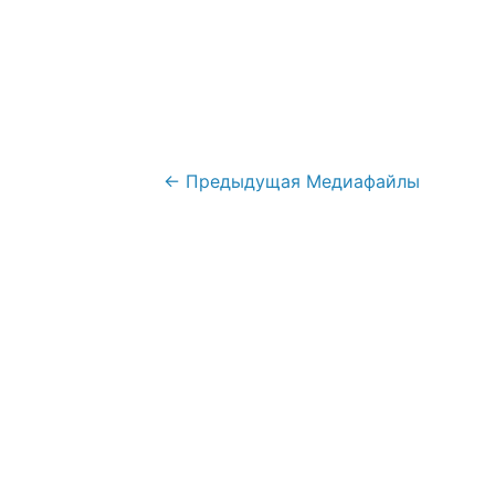
Навигация
←
Предыдущая Медиафайлы
по
записям