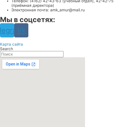
Телефон: (4162) 42-43-63 (учебный отдел), 42-42-75
(приёмная директора)
Электронная почта: amk_amur@mail.ru
Мы в соцсетях:
legram
Vk
Карта сайта
Search