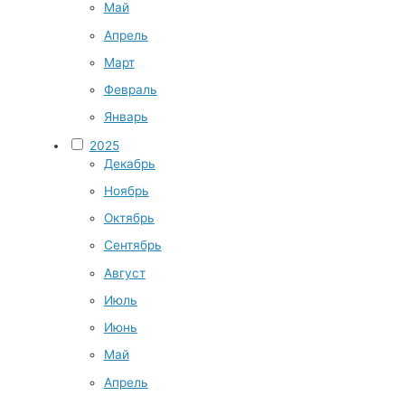
Май
Апрель
Март
Февраль
Январь
2025
Декабрь
Ноябрь
Октябрь
Сентябрь
Август
Июль
Июнь
Май
Апрель